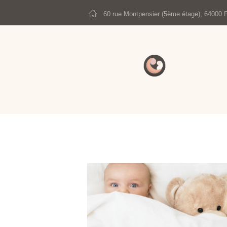
60 rue Montpensier (5ème étage), 64000 