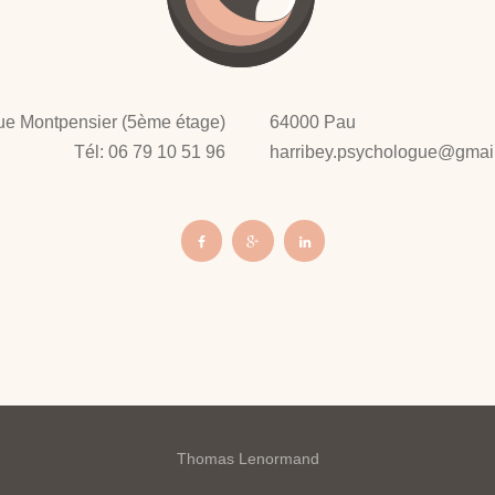
ue Montpensier (5ème étage)
64000 Pau
Tél: 06 79 10 51 96
harribey.psychologue@gmai
Thomas Lenormand